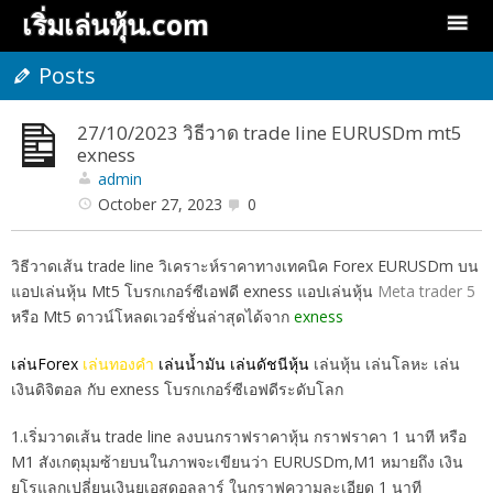
เริ่มเล่นหุ้น.com
Posts
27/10/2023 วิธีวาด trade line EURUSDm mt5
exness
admin
October 27, 2023
0
วิธีวาดเส้น trade line วิเคราะห์ราคาทางเทคนิค Forex EURUSDm บน
แอปเล่นหุ้น Mt5 โบรกเกอร์ซีเอฟดี exness แอปเล่นหุ้น
Meta trader 5
หรือ Mt5 ดาวน์โหลดเวอร์ชั่นล่าสุดได้จาก
exness
เล่นForex
เล่นทองคำ
เล่นน้ำมัน
เล่นดัชนีหุ้น
เล่นหุ้น เล่นโลหะ เล่น
เงินดิจิตอล กับ exness โบรกเกอร์ซีเอฟดีระดับโลก
1.เริ่มวาดเส้น trade line ลงบนกราฟราคาหุ้น กราฟราคา 1 นาที หรือ
M1 สังเกตุมุมซ้ายบนในภาพจะเขียนว่า EURUSDm,M1 หมายถึง เงิน
ยูโรแลกเปลี่ยนเงินยูเอสดอลลาร์ ในกราฟความละเอียด 1 นาที