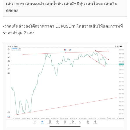
เล่น forex เล่นทองคำ เล่นน้ำมัน เล่นดัชนีหุ้น เล่นโลหะ เล่นเงิน
ดิจิตอล
-วาดเส้นล่างลงใต้กราฟราคา EURUSDm โดยวาดเส้นให้แตะกราฟที่
ราคาตำ่สุด 2 แห่ง