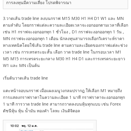
การลงทุนมีความเสี่ยง โปรดพิจารณา
3.วาดเส้น trade line ลงบนกราฟ M15 M30 H1 H4 D1 W1 และ MN
ตามลำดับ โดยกราฟแต่ละความละเอียดเวลาจะงอกออกตามเวลาที่เลือก
เช่น H1 กราฟจะงอกออกทุก 1 ชั่วโมง , D1 กราฟจะงอกออกทุก 1 วัน ,
MN กราฟจะงอกออกทุก 1 เดือน นักลงทุนสามารถเลือกวิเคราะห์ราคา
ทางเทคนิคโดยใช้เส้น trade line ตามความละเอียดของกราฟแต่ละช่วง
เวลา เช่น การเทรดระยะสั้น เลือก วาด trade line ในกรอบเวลา M1
M5 M15 การเทรดระยะกลาง M30 H1 H4 D1 และการเทรดระยะยาว
W1 และ MN เป็นต้น
เริ่มต้นวาดเส้น trade line
แตะหน้าจอบนกราฟ เมื่อแผงเมนูวงกลมปรากฎ ให้เลือก M1 หมายถึง
การแสดงกราฟราคาในความละเอียด 1 นาที กราฟราคาจะงอกออกทุก
1 นาที การวาด trade line สามารถวาดลงบนหุ้นทุกแบบ เช่น Forex
ดัชนีหุ้น หุ้น น้ำมัน ทองคำ โลหะ เงินดิจิตอล