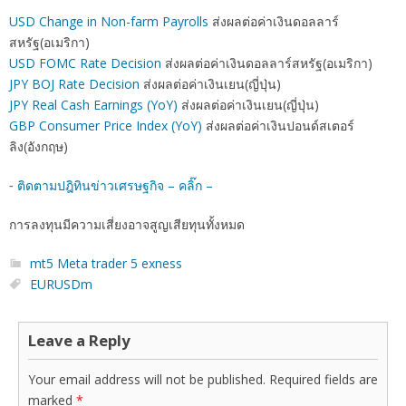
USD Change in Non-farm Payrolls
ส่งผลต่อค่าเงินดอลลาร์
สหรัฐ(อเมริกา)
USD FOMC Rate Decision
ส่งผลต่อค่าเงินดอลลาร์สหรัฐ(อเมริกา)
JPY BOJ Rate Decision
ส่งผลต่อค่าเงินเยน(ญี่ปุ่น)
JPY Real Cash Earnings (YoY)
ส่งผลต่อค่าเงินเยน(ญี่ปุ่น)
GBP Consumer Price Index (YoY)
ส่งผลต่อค่าเงินปอนด์สเตอร์
ลิง(อังกฤษ)
⁃ ติดตามปฎิทินข่าวเศรษฐกิจ – คลิ๊ก –
การลงทุนมีความเสี่ยงอาจสูญเสียทุนทั้งหมด
mt5 Meta trader 5 exness
EURUSDm
Leave a Reply
Your email address will not be published.
Required fields are
marked
*