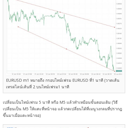
EURUSD m1 หมายถึง กรอบไทม์เฟรม EURUSD ที่1 นาที (วาดเส้น
เทรดไลน์เส้นที่ 2 บนไทม์เฟรม1 นาที
เปลี่ยนเป็นไทม์เฟรม 5 นาที หรือ M5 แล้วทำเหมือนขั้นตอนเดิม (วิธี
เปลี่ยนเป็น M5 ให้แตะที่หน้าจอ แล้วกดเปลี่ยนได้ที่เมนูวงกลมที่ปรากฎ
ขึ้นมาเมื่อแตะหน้าจอ)