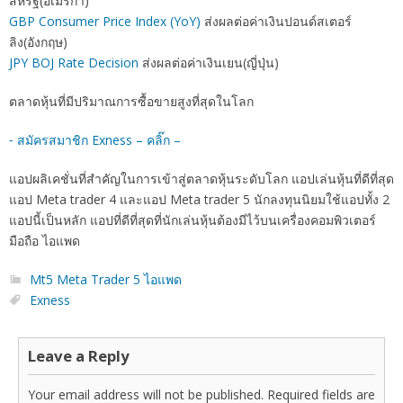
สหรัฐ(อเมริกา)
GBP Consumer Price Index (YoY)
ส่งผลต่อค่าเงินปอนด์สเตอร์
ลิง(อังกฤษ)
JPY BOJ Rate Decision
ส่งผลต่อค่าเงินเยน(ญี่ปุ่น)
ตลาดหุ้นที่มีปริมาณการซื้อขายสูงที่สุดในโลก
⁃ สมัครสมาชิก Exness – คลิ๊ก –
แอปผลิเคชั่นที่สำคัญในการเข้าสู่ตลาดหุ้นระดับโลก แอปเล่นหุ้นที่ดีที่สุด
แอป Meta trader 4 และแอป Meta trader 5 นักลงทุนนิยมใช้แอปทั้ง 2
แอปนี้เป็นหลัก แอปที่ดีที่สุดที่นักเล่นหุ้นต้องมีไว้บนเครื่องคอมพิวเตอร์
มือถือ ไอแพด
Mt5 Meta Trader 5 ไอแพด
Exness
Leave a Reply
Your email address will not be published.
Required fields are