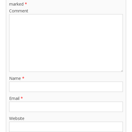
marked
*
Comment
Name
*
Email
*
Website