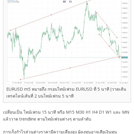
EURUSD m5 หมายถึง กรอบไทม์เฟรม EURUSD ที่ 5 นาที (วาดเส้น
เทรดไลน์เส้นที่ 2 บนไทม์เฟรม 5 นาที
เปลี่ยนเป็น ไทม์เฟรม 15 นาที หรือ M15 M30 H1 H4 D1 W1 และ MN
แล้ววาด trendline ตามไทม์เฟรมต่างๆ ตามลำดับ
การเก็งกำไรส่วนต่างราคามีความเสี่ยงสูง ผู้ลงทุนอาจเสียเงินทุน