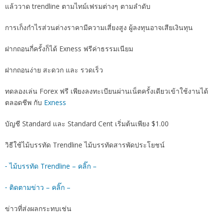
แล้ววาด trendline ตามไทม์เฟรมต่างๆ ตามลำดับ
การเก็งกำไรส่วนต่างราคามีความเสี่ยงสูง ผู้ลงทุนอาจเสียเงินทุน
ฝากถอนกี่ครั้งก็ได้ Exness ฟรีค่าธรรมเนียม
ฝากถอนง่าย สะดวก และ รวดเร็ว
ทดลองเล่น Forex ฟรี เพียงลงทะเบียนผ่านเน็ตครั้งเดียวเข้าใช้งานได้
ตลอดชีพ กับ
Exness
บัญชี Standard และ Standard Cent เริ่มต้นเพียง $1.00
วิธีใช้ไม้บรรทัด Trendline ไม้บรรทัดสารพัดประโยชน์
⁃ ไม้บรรทัด Trendline – คลิ๊ก –
⁃ ติดตามข่าว – คลิ๊ก –
ข่าวที่ส่งผลกระทบเช่น