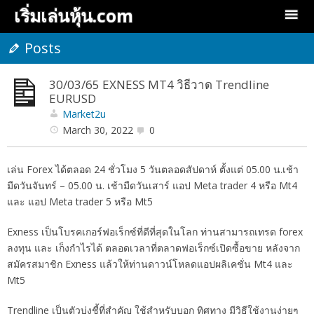
เริ่มเล่นหุ้น.com
Posts
30/03/65 EXNESS MT4 วิธีวาด Trendline
EURUSD
Market2u
March 30, 2022
0
เล่น Forex ได้ตลอด 24 ชั่วโมง 5 วันตลอดสัปดาห์ ตั้งแต่ 05.00 น.เช้า
มืดวันจันทร์ – 05.00 น. เช้ามืดวันเสาร์ แอป Meta trader 4 หรือ Mt4
และ แอป Meta trader 5 หรือ Mt5
Exness เป็นโบรคเกอร์ฟอเร็กซ์ที่ดีที่สุดในโลก ท่านสามารถเทรด forex
ลงทุน และ เก็งกำไรได้ ตลอดเวลาที่ตลาดฟอเร็กซ์เปิดซื้อขาย หลังจาก
สมัครสมาชิก Exness แล้วให้ท่านดาวน์โหลดแอปผลิเคชั่น Mt4 และ
Mt5
Trendline เป็นตัวบ่งชี้ที่สำคัญ ใช้สำหรับบอก ทิศทาง มีวิธีใช้งานง่ายๆ