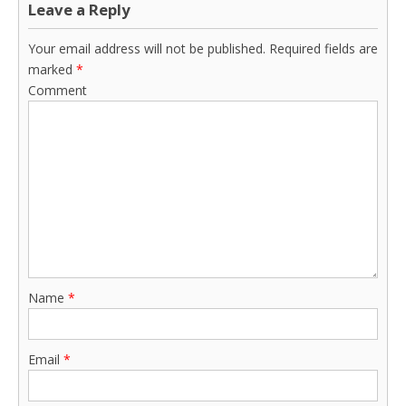
Leave a Reply
Your email address will not be published.
Required fields are
marked
*
Comment
Name
*
Email
*