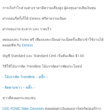
การเก็งกำไรส่วนต่างราคามีความเสี่ยงสูง ผู้ลงทุนอาจเสียเงินทุน
ฝากถอนกี่ครั้งก็ได้ Exness ฟรีค่าธรรมเนียม
ฝากถอนง่าย สะดวก และ รวดเร็ว
ทดลองเล่น Forex ฟรี เพียงลงทะเบียนผ่านเน็ตครั้งเดียวเข้าใช้งานได้
ตลอดชีพ กับ
Exness
บัญชี Standard และ Standard Cent เริ่มต้นเพียง $1.00
วิธีใช้ไม้บรรทัด Trendline ไม้บรรทัดสารพัดประโยชน์
⁃ ไม้บรรทัด Trendline – คลิ๊ก –
⁃ ติดตามข่าว – คลิ๊ก –
ข่าวที่ส่งผลกระทบเช่น
USD FOMC Rate Decision
ส่งผลต่อค่าเงินดอลลาร์สหรัฐ(อเมริกา)