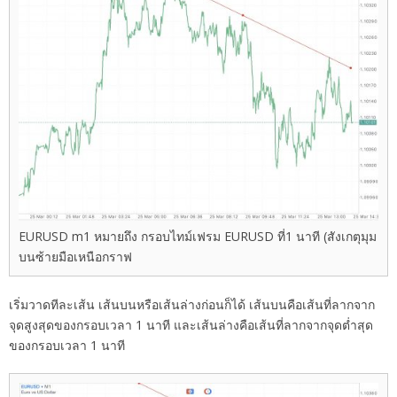
EURUSD m1 หมายถึง กรอบไทม์เฟรม EURUSD ที่1 นาที (สังเกตุมุม
บนซ้ายมือเหนือกราฟ
เริ่มวาดทีละเส้น เส้นบนหรือเส้นล่างก่อนก็ได้ เส้นบนคือเส้นที่ลากจาก
จุดสูงสุดของกรอบเวลา 1 นาที และเส้นล่างคือเส้นที่ลากจากจุดต่ำสุด
ของกรอบเวลา 1 นาที