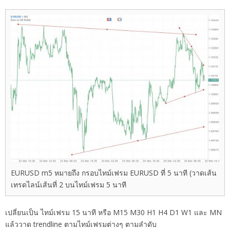
EURUSD m5 หมายถึง กรอบไทม์เฟรม EURUSD ที่ 5 นาที (วาดเส้น
เทรดไลน์เส้นที่ 2 บนไทม์เฟรม 5 นาที
เปลี่ยนเป็น ไทม์เฟรม 15 นาที หรือ M15 M30 H1 H4 D1 W1 และ MN
แล้ววาด trendline ตามไทม์เฟรมต่างๆ ตามลำดับ