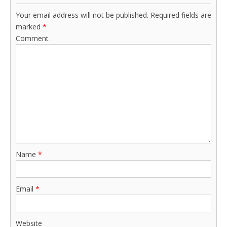
Your email address will not be published.
Required fields are
marked
*
Comment
Name
*
Email
*
Website