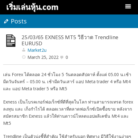
เริ่มเล่นหุ้น.com
Posts
25/03/65 EXNESS MT5 วิธีวาด Trendline
EURUSD
Market2u
March 25, 2022
0
เล่น Forex ได้ตลอด 24 ชั่วโมง 5 วันตลอดสัปดาห์ ตั้งแต่ 05.00 น.เช้า
มืดวันจันทร์ – 05.00 น. เช้ามืดวันเสาร์ แอป Meta trader 4 หรือ Mt4
และ แอป Meta trader 5 หรือ Mt5
Exness เป็นโบรคเกอร์ฟอเร็กซ์ที่ดีที่สุดในโลก ท่านสามารถเทรด forex
ลงทุน และ เก็งกำไรได้ ตลอดเวลาที่ตลาดฟอเร็กซ์เปิดซื้อขาย หลังจาก
สมัครสมาชิก Exness แล้วให้ท่านดาวน์โหลดแอปผลิเคชั่น Mt4 และ
Mt5
Trendline เป็นตัวบ่งชี้ที่สำคัญ ใช้สำหรับบอก ทิศทาง มีวิธีใช้งานง่ายๆ