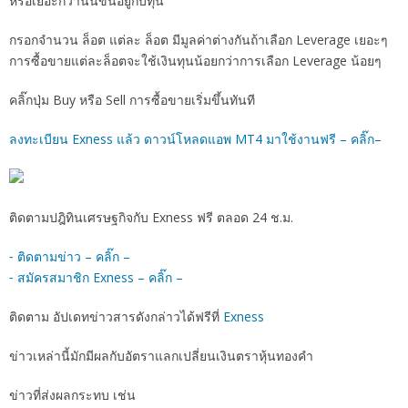
หรือเยอะกว่านั้นขึ้นอยู่กับทุน
กรอกจำนวน ล็อต แต่ละ ล็อต มีมูลค่าต่างกันถ้าเลือก Leverage เยอะๆ
การซื้อขายแต่ละล็อตจะใช้เงินทุนน้อยกว่าการเลือก Leverage น้อยๆ
คลิ๊กปุ่ม Buy หรือ Sell การซื้อขายเริ่มขึ้นทันที
ลงทะเบียน Exness แล้ว ดาวน์โหลดแอพ MT4 มาใช้งานฟรี – คลิ๊ก–
ติดตามปฎิทินเศรษฐกิจกับ Exness ฟรี ตลอด 24 ช.ม.
⁃ ติดตามข่าว – คลิ๊ก –
⁃ สมัครสมาชิก Exness – คลิ๊ก –
ติดตาม อัปเดทข่าวสารดังกล่าวได้ฟรีที่
Exness
ข่าวเหล่านี้มักมีผลกับอัตราแลกเปลี่ยนเงินตราหุ้นทองคำ
ข่าวที่ส่งผลกระทบ เช่น