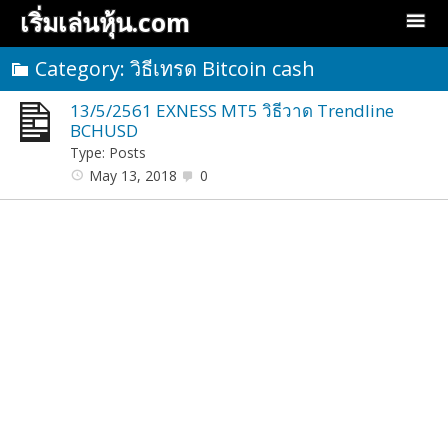
เริ่มเล่นหุ้น.com
Category: วิธีเทรด Bitcoin cash
13/5/2561 EXNESS MT5 วิธีวาด Trendline
BCHUSD
Type: Posts
May 13, 2018
0